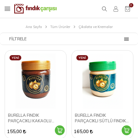
0
Ana Sayfa
Tüm Ürünler
Çikolata ve Kremalar
FILTRELE
YENI
YENI
BURELLA FINDIK
BURELLA FINDIK
PARÇACIKLI KAKAOLU
PARÇACIKLI SÜTLÜ FINDIK
FINDIK KREMASI 400GR
KREMASI 400GR
155,00
165,00