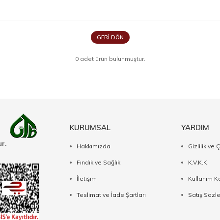
GERI DÖN
0 adet ürün bulunmuştur.
KURUMSAL
YARDIM
r.
Hakkımızda
Gizlilik ve 
Fındık ve Sağlık
K.V.K.K.
İletişim
Kullanım Ko
Teslimat ve İade Şartları
Satış Sözl