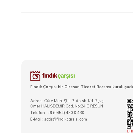
Fındık Çarşısı bir Giresun Ticaret Borsası kuruluşudu
Adres :
Güre Mah. Şht. P. Astsb. Kd. Bçvş.
Ömer HALİSDEMİR Cad. No:24 GİRESUN
Telefon :
+9 (0454) 430 0 430
E-Mail :
satis@findikcarsisi.com