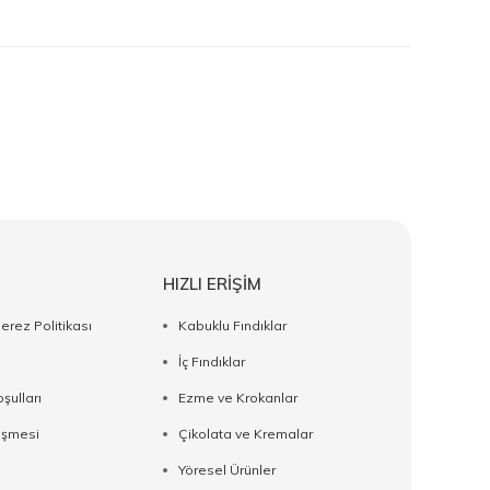
HIZLI ERİŞİM
Çerez Politikası
Kabuklu Fındıklar
İç Fındıklar
şulları
Ezme ve Krokanlar
eşmesi
Çikolata ve Kremalar
Yöresel Ürünler