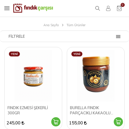
0
Ana Sayfa
Tüm Ürünler
FILTRELE
YENI
YENI
FINDIK EZMESİ ŞEKERLİ
BURELLA FINDIK
300GR
PARÇACIKLI KAKAOLU
FINDIK KREMASI 400GR
245,00
155,00