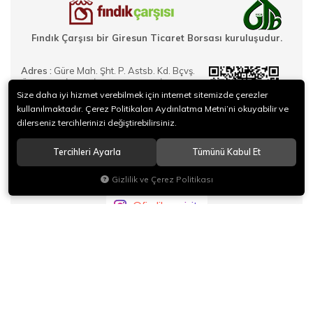
Fındık Çarşısı bir Giresun Ticaret Borsası kuruluşudur.
Adres :
Güre Mah. Şht. P. Astsb. Kd. Bçvş.
Ömer HALİSDEMİR Cad. No:24 GİRESUN
Size daha iyi hizmet verebilmek için internet sitemizde çerezler
Telefon :
+9 (0454) 430 0 430
kullanılmaktadır. Çerez Politikaları Aydınlatma Metni’ni okuyabilir ve
E-Mail :
satis@findikcarsisi.com
dilerseniz tercihlerinizi değiştirebilirsiniz.
Tercihleri Ayarla
Tümünü Kabul Et
Gizlilik ve Çerez Politikası
@findikcarsisitr
KURUMSAL
YARDIM
HIZLI ERİŞİM