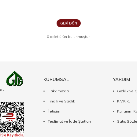
GERI DÖN
0 adet ürün bulunmuştur.
KURUMSAL
YARDIM
r.
Hakkımızda
Gizlilik ve 
Fındık ve Sağlık
K.V.K.K.
İletişim
Kullanım Ko
Teslimat ve İade Şartları
Satış Sözl