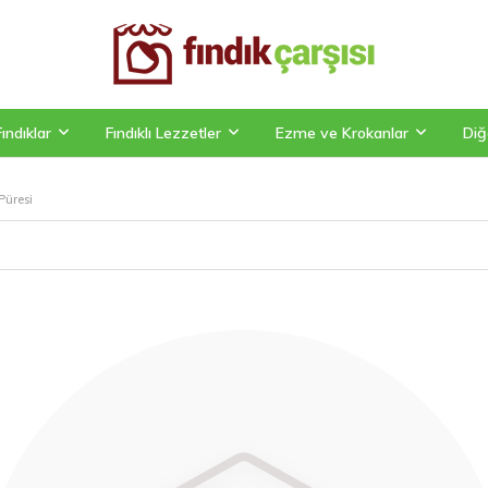
Fındıklar
Fındıklı Lezzetler
Ezme ve Krokanlar
Diğ
Püresi