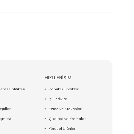
HIZLI ERİŞİM
Çerez Politikası
Kabuklu Fındıklar
İç Fındıklar
şulları
Ezme ve Krokanlar
eşmesi
Çikolata ve Kremalar
Yöresel Ürünler