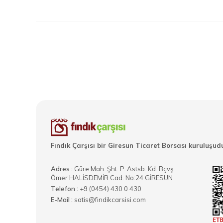
Fındık Çarşısı bir Giresun Ticaret Borsası kuruluşudu
Adres :
Güre Mah. Şht. P. Astsb. Kd. Bçvş.
Ömer HALİSDEMİR Cad. No:24 GİRESUN
Telefon :
+9 (0454) 430 0 430
E-Mail :
satis@findikcarsisi.com