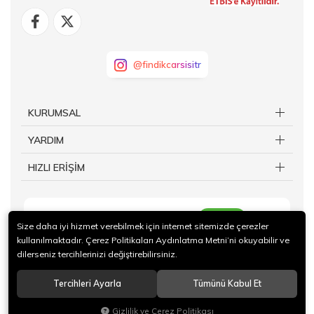
@findikcarsisitr
KURUMSAL
YARDIM
HIZLI ERİŞİM
KAYIT OL
Size daha iyi hizmet verebilmek için internet sitemizde çerezler
kullanılmaktadır. Çerez Politikaları Aydınlatma Metni’ni okuyabilir ve
dilerseniz tercihlerinizi değiştirebilirsiniz.
Tercihleri Ayarla
Tümünü Kabul Et
© 2024 Giresun Ticaret Borsası İktisadi İşletmesi Tüm hakları saklıdır.
Gizlilik ve Çerez Politikası