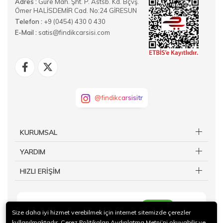
Adres :
Güre Mah. Şht. P. Astsb. Kd. Bçvş.
Ömer HALİSDEMİR Cad. No:24 GİRESUN
Telefon :
+9 (0454) 430 0 430
E-Mail :
satis@findikcarsisi.com
@findikcarsisitr
KURUMSAL
YARDIM
HIZLI ERİŞİM
KAYIT OL
Size daha iyi hizmet verebilmek için internet sitemizde çerezler
kullanılmaktadır. Çerez Politikaları Aydınlatma Metni’ni okuyabilir ve