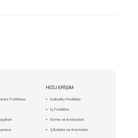
HIZLI ERİŞİM
Çerez Politikası
Kabuklu Fındıklar
İç Fındıklar
şulları
Ezme ve Krokanlar
eşmesi
Çikolata ve Kremalar