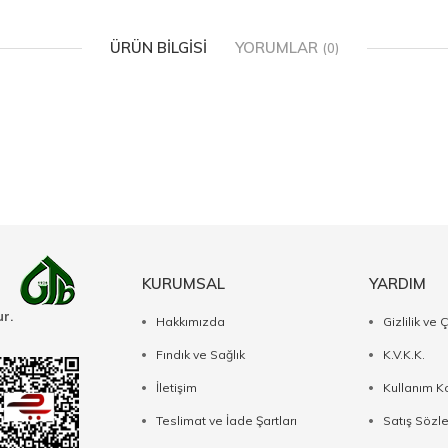
ÜRÜN BILGISI
YORUMLAR
(0)
KURUMSAL
YARDIM
r.
Hakkımızda
Gizlilik ve 
Fındık ve Sağlık
K.V.K.K.
İletişim
Kullanım Ko
Teslimat ve İade Şartları
Satış Sözl