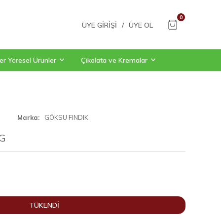
0
ÜYE GIRIŞI
/
ÜYE OL
er Yöresel Ürünler
Çikolata ve Kremalar
Marka
GÖKSU FINDIK
KG
TÜKENDİ