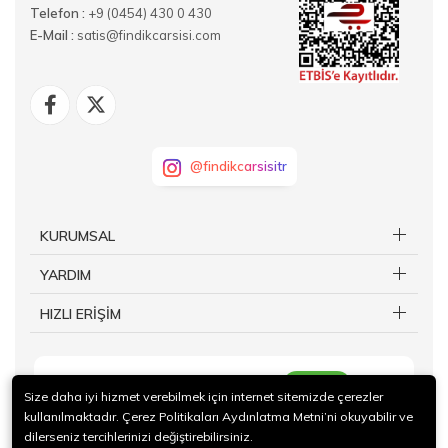
Telefon :
+9 (0454) 430 0 430
E-Mail :
satis@findikcarsisi.com
@findikcarsisitr
KURUMSAL
YARDIM
HIZLI ERİŞİM
KAYIT OL
Size daha iyi hizmet verebilmek için internet sitemizde çerezler
kullanılmaktadır. Çerez Politikaları Aydınlatma Metni’ni okuyabilir ve
dilerseniz tercihlerinizi değiştirebilirsiniz.