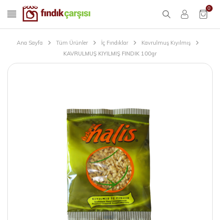
0
Ana Sayfa
Tüm Ürünler
İç Fındıklar
Kavrulmuş Kıyılmış
KAVRULMUŞ KIYILMIŞ FINDIK 100gr