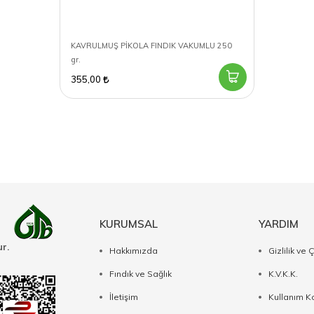
KAVRULMUŞ PİKOLA FINDIK VAKUMLU 250
gr.
355,00
KURUMSAL
YARDIM
r.
Hakkımızda
Gizlilik ve 
Fındık ve Sağlık
K.V.K.K.
İletişim
Kullanım Ko