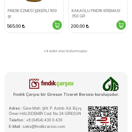
FINDIK EZMESİ ŞEKERLİ 900
KAKAOLU FINDIK KREMASI
gr.
350 GR
565,00
200,00
14 adet ürün bulunmuştur.
Fındık Çarşısı bir Giresun Ticaret Borsası kuruluşudur.
Adres :
Güre Mah. Şht. P. Astsb. Kd. Bçvş.
Ömer HALİSDEMİR Cad. No:24 GİRESUN
Telefon :
+9 (0454) 430 0 430
E-Mail :
satis@findikcarsisi.com