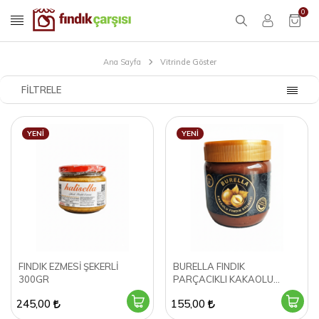
0
Ana Sayfa
Vitrinde Göster
FILTRELE
YENI
YENI
FINDIK EZMESİ ŞEKERLİ
BURELLA FINDIK
300GR
PARÇACIKLI KAKAOLU
FINDIK KREMASI 400GR
245,00
155,00