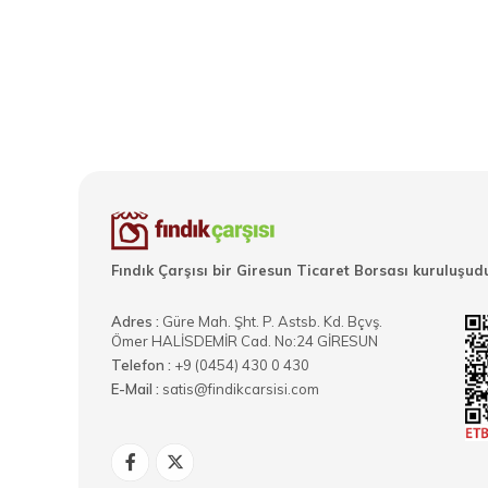
Fındık Çarşısı bir Giresun Ticaret Borsası kuruluşudu
Adres :
Güre Mah. Şht. P. Astsb. Kd. Bçvş.
Ömer HALİSDEMİR Cad. No:24 GİRESUN
Telefon :
+9 (0454) 430 0 430
E-Mail :
satis@findikcarsisi.com