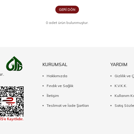
GERI DÖN
0 adet ürün bulunmuştur.
KURUMSAL
YARDIM
r.
Hakkımızda
Gizlilik ve 
Fındık ve Sağlık
K.V.K.K.
İletişim
Kullanım Ko
Teslimat ve İade Şartları
Satış Sözl