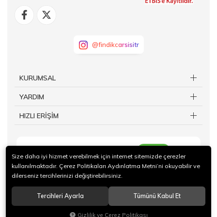
@findikcarsisitr
KURUMSAL
YARDIM
HIZLI ERİŞİM
KAYIT OL
Size daha iyi hizmet verebilmek için internet sitemizde çerezler
kullanılmaktadır. Çerez Politikaları Aydınlatma Metni’ni okuyabilir ve
dilerseniz tercihlerinizi değiştirebilirsiniz.
Tercihleri Ayarla
Tümünü Kabul Et
© 2024 Giresun Ticaret Borsası İktisadi İşletmesi Tüm hakları saklıdır.
Gizlilik ve Çerez Politikası