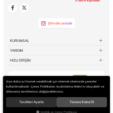
@findikcarsisitr
KURUMSAL
YARDIM
HIZLI ERİŞİM
KAYIT OL
Size daha iyi hizmet verebilmek için internet sitemizde çerezler
kullanılmaktadır. Çerez Politikaları Aydınlatma Metni’ni okuyabilir ve
dilerseniz tercihlerinizi değiştirebilirsiniz.
Tercihleri Ayarla
Tümünü Kabul Et
© 2024 Giresun Ticaret Borsası İktisadi İşletmesi Tüm hakları saklıdır.
Gizlilik ve Çerez Politikası