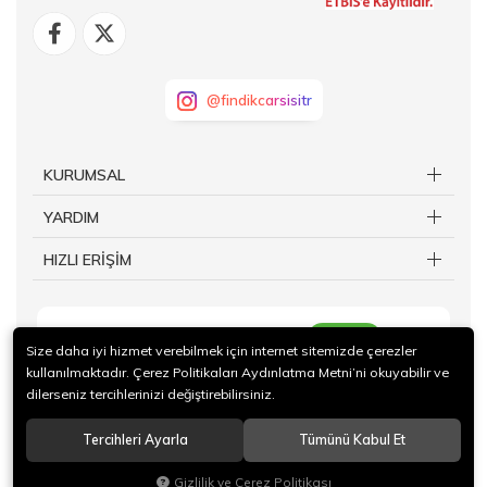
@findikcarsisitr
KURUMSAL
YARDIM
HIZLI ERİŞİM
KAYIT OL
Size daha iyi hizmet verebilmek için internet sitemizde çerezler
kullanılmaktadır. Çerez Politikaları Aydınlatma Metni’ni okuyabilir ve
dilerseniz tercihlerinizi değiştirebilirsiniz.
Tercihleri Ayarla
Tümünü Kabul Et
© 2024 Giresun Ticaret Borsası İktisadi İşletmesi Tüm hakları saklıdır.
Gizlilik ve Çerez Politikası