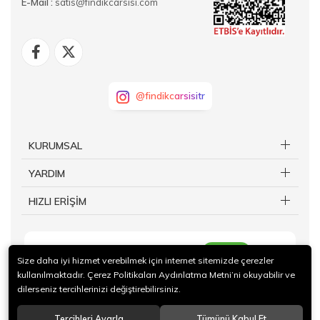
E-Mail :
satis@findikcarsisi.com
@findikcarsisitr
KURUMSAL
YARDIM
HIZLI ERİŞİM
KAYIT OL
Size daha iyi hizmet verebilmek için internet sitemizde çerezler
kullanılmaktadır. Çerez Politikaları Aydınlatma Metni’ni okuyabilir ve
dilerseniz tercihlerinizi değiştirebilirsiniz.
Tercihleri Ayarla
Tümünü Kabul Et