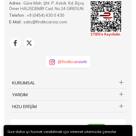
Adres :
Güre Mah. Şht. P. Astsb. Kd. Bçvş.
Ömer HALİSDEMİR Cad. No:24 GİRESUN
Telefon :
+9 (0454) 430 0 430
E-Mail :
satis@findikcarsisi.com
@findikcarsisitr
KURUMSAL
YARDIM
HIZLI ERİŞİM
KAYIT OL
Size daha iyi hizmet verebilmek için internet sitemizde çerezler