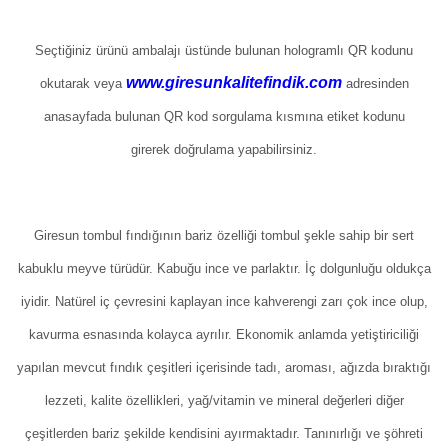
Seçtiğiniz ürünü ambalajı üstünde bulunan hologramlı QR kodunu
www.giresunkalitefindik.com
okutarak veya
adresinden
anasayfada bulunan QR kod sorgulama kısmına etiket kodunu
girerek doğrulama yapabilirsiniz.
Giresun tombul fındığının bariz özelliği tombul şekle sahip bir sert
kabuklu meyve türüdür. Kabuğu ince ve parlaktır. İç dolgunluğu oldukça
iyidir. Natürel iç çevresini kaplayan ince kahverengi zarı çok ince olup,
kavurma esnasında kolayca ayrılır. Ekonomik anlamda yetiştiriciliği
yapılan mevcut fındık çeşitleri içerisinde tadı, aroması, ağızda bıraktığı
lezzeti, kalite özellikleri, yağ/vitamin ve mineral değerleri diğer
çeşitlerden bariz şekilde kendisini ayırmaktadır. Tanınırlığı ve şöhreti