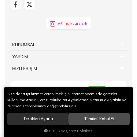
@findikcarsisitr
KURUMSAL
YARDIM
HIZLI ERİŞİM
KAYIT OL
Size daha iyi hizmet verebilmek için internet sitemizde çerezler
kullanılmaktadır. Çerez Politikaları Aydınlatma Metni’ni okuyabilir ve
dilerseniz tercihlerinizi değiştirebilirsiniz.
Tercihleri Ayarla
Tümünü Kabul Et
© 2024 Giresun Ticaret Borsası İktisadi İşletmesi Tüm hakları saklıdır.
Gizlilik ve Çerez Politikası
®