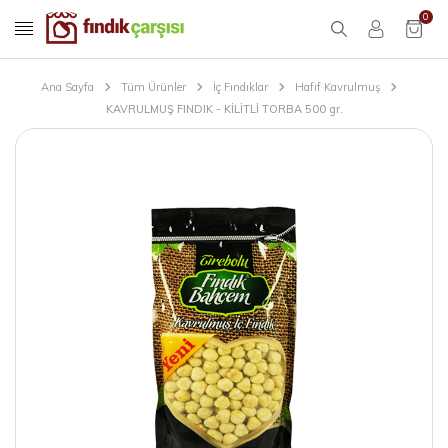
0
Ana Sayfa
Tüm Ürünler
İç Fındıklar
Hafif Kavrulmuş
KAVRULMUŞ FINDIK - KİLİTLİ TORBA 500 gr.