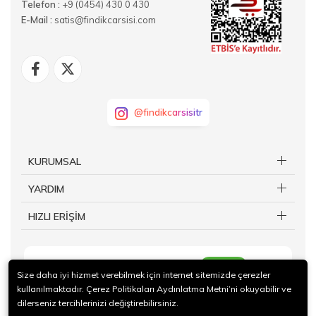
Telefon :
+9 (0454) 430 0 430
E-Mail :
satis@findikcarsisi.com
@findikcarsisitr
KURUMSAL
YARDIM
HIZLI ERİŞİM
KAYIT OL
Size daha iyi hizmet verebilmek için internet sitemizde çerezler
kullanılmaktadır. Çerez Politikaları Aydınlatma Metni’ni okuyabilir ve
dilerseniz tercihlerinizi değiştirebilirsiniz.