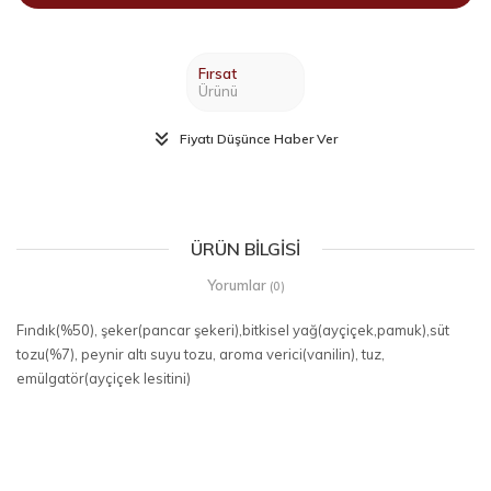
Fırsat
Ürünü
Fiyatı Düşünce Haber Ver
ÜRÜN BILGISI
Yorumlar
(0)
Fındık(%50), şeker(pancar şekeri),bitkisel yağ(ayçiçek,pamuk),süt
tozu(%7), peynir altı suyu tozu, aroma verici(vanilin), tuz,
emülgatör(ayçiçek lesitini)