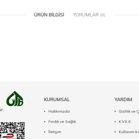
ÜRÜN BILGISI
YORUMLAR
(0)
KURUMSAL
YARDIM
r.
Hakkımızda
Gizlilik ve 
Fındık ve Sağlık
K.V.K.K.
İletişim
Kullanım Ko