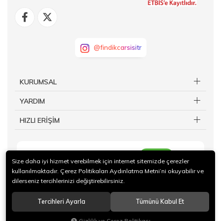
@findikcarsisitr
KURUMSAL
YARDIM
HIZLI ERİŞİM
KAYIT OL
Size daha iyi hizmet verebilmek için internet sitemizde çerezler
kullanılmaktadır. Çerez Politikaları Aydınlatma Metni’ni okuyabilir ve
dilerseniz tercihlerinizi değiştirebilirsiniz.
Tercihleri Ayarla
Tümünü Kabul Et
© 2024 Giresun Ticaret Borsası İktisadi İşletmesi Tüm hakları saklıdır.
Gizlilik ve Çerez Politikası